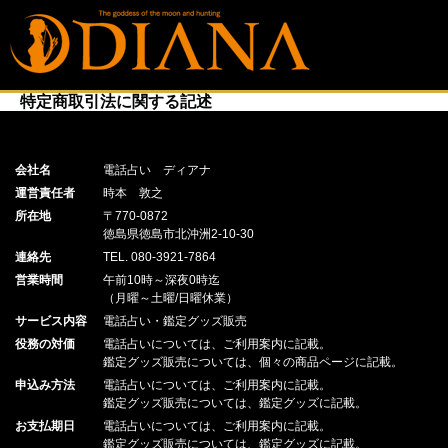
特定商取引法に関する記述
会社名
電話占い ディアナ
運営責任者
時本 敦之
所在地
〒770-0872
徳島県徳島市北沖洲2-10-30
連絡先
TEL. 080-3921-7864
営業時間
午前10時～深夜0時迄
（月曜～土曜/日曜休業）
サービス内容
電話占い・鑑定グッズ販売
役務の対価
電話占いについては、ご利用案内に記載。
鑑定グッズ販売については、個々の商品ページに記載。
申込み方法
電話占いについては、ご利用案内に記載。
鑑定グッズ販売については、鑑定グッズに記載。
お支払期日
電話占いについては、ご利用案内に記載。
鑑定グッズ販売については、鑑定グッズに記載。