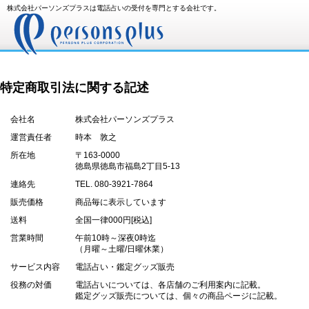
株式会社パーソンズプラスは電話占いの受付を専門とする会社です。
特定商取引法に関する記述
会社名
株式会社パーソンズプラス
運営責任者
時本 敦之
所在地
〒163-0000
徳島県徳島市福島2丁目5-13
連絡先
TEL. 080-3921-7864
販売価格
商品毎に表示しています
送料
全国一律000円[税込]
営業時間
午前10時～深夜0時迄
（月曜～土曜/日曜休業）
サービス内容
電話占い・鑑定グッズ販売
役務の対価
電話占いについては、各店舗のご利用案内に記載。
鑑定グッズ販売については、個々の商品ページに記載。