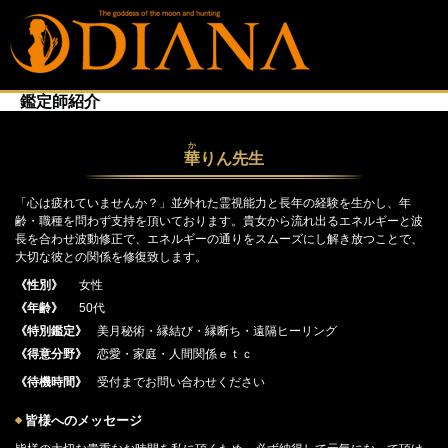
鑑定師紹介
か
華
りん先生
「心は疲れていませんか？」並外れた霊視能力と長年の経験を生かし、年
齢・職種を問わず支持を頂いております。貴女から流れ出るエネルギーと波
長を合わせ波動修正で、エネルギーの通りをスムーズにし解き放つことで、
大切な彼との関係を修復致します。
《性別》
女性
《年齢》
50代
《特別鑑定》
美月秘術・縁結び・縁断ち・遠隔ヒーリング
《得意分野》
恋愛・家庭・人間関係ｅｔｃ
《待機時間》
受付までお問い合わせください
皆様へのメッセージ