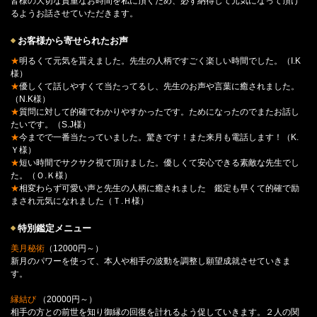
皆様の大切な貴重なお時間を私に頂くため、必ず納得して元気になって頂け
るようお話させていただきます。
お客様から寄せられたお声
★
明るくて元気を貰えました。先生の人柄ですごく楽しい時間でした。（I.K
様）
★
優しくて話しやすくて当たってるし、先生のお声や言葉に癒されました。
（N.K様）
★
質問に対して的確でわかりやすかったです。ためになったのでまたお話し
たいです。（S.J様）
★
今までで一番当たっていました。驚きです！また来月も電話します！（K.
Ｙ様）
★
短い時間でサクサク視て頂けました。優しくて安心できる素敵な先生でし
た。（Ｏ.Ｋ様）
★
相変わらず可愛い声と先生の人柄に癒されました 鑑定も早くて的確で励
まされ元気になれました（Ｔ.Ｈ様）
特別鑑定メニュー
美月秘術
（12000円～）
新月のパワーを使って、本人や相手の波動を調整し願望成就させていきま
す。
縁結び
（20000円～）
相手の方との前世を知り御縁の回復を計れるよう促していきます。２人の関