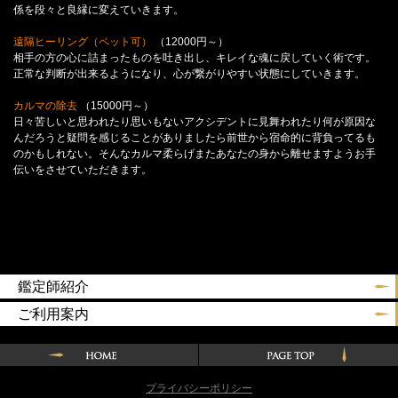
係を段々と良縁に変えていきます。
遠隔ヒーリング（ペット可）
（12000円～）
相手の方の心に詰まったものを吐き出し、キレイな魂に戻していく術です。
正常な判断が出来るようになり、心が繋がりやすい状態にしていきます。
カルマの除去
（15000円～）
日々苦しいと思われたり思いもないアクシデントに見舞われたり何が原因な
んだろうと疑問を感じることがありましたら前世から宿命的に背負ってるも
のかもしれない。そんなカルマ柔らげまたあなたの身から離せますようお手
伝いをさせていただきます。
鑑定師紹介
ご利用案内
プライバシーポリシー