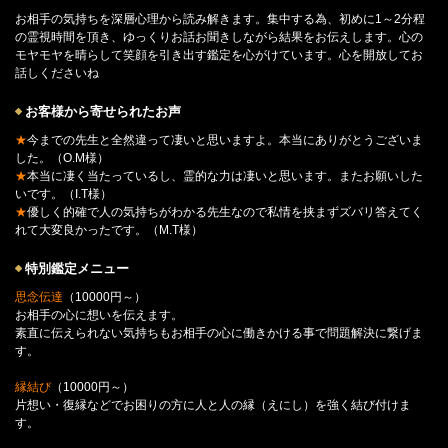
お相手の気持ちを深層心理から読み解きます。集中する為、初めに1～2分程
の霊視時間を頂き、ゆっくりお話お聞きしながら結果をお伝えします。心の
モヤモヤを晴らして笑顔を引き出す鑑定を心がけています。心を開放してお
話しくださいね
お客様から寄せられたお声
★
今までの先生と全然違って凄いと思いますよ。本当にありがとうございま
した。（O.M様）
★
本当に凄く当たっているし、霊的な力は凄いと思います。またお願いした
いです。（I.T様）
★
優しく的確で人の気持ちがわかる先生なので私情を挟まずズバリ答えてく
れて大変良かったです。（M.T様）
特別鑑定メニュー
思念伝達
（10000円～）
お相手の心に想いを伝えます。
素直に伝えられない気持ちもお相手の心に働きかける事で問題解決に繋げま
す。
縁結び
（10000円～）
片想い・復縁などでお困りの方に人と人の縁（えにし）を強く結び付けま
す。