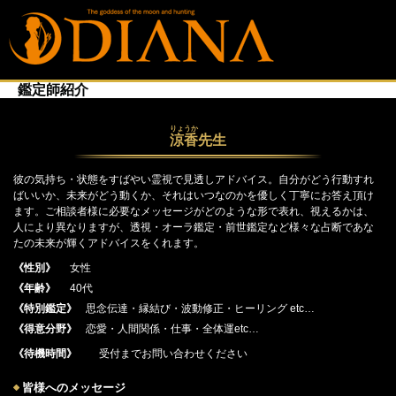
鑑定師紹介
りょうか
涼香
先生
彼の気持ち・状態をすばやい霊視で見透しアドバイス。自分がどう行動すれ
ばいいか、未来がどう動くか、それはいつなのかを優しく丁寧にお答え頂け
ます。ご相談者様に必要なメッセージがどのような形で表れ、視えるかは、
人により異なりますが、透視・オーラ鑑定・前世鑑定など様々な占断であな
たの未来が輝くアドバイスをくれます。
《性別》
女性
《年齢》
40代
《特別鑑定》
思念伝達・縁結び・波動修正・ヒーリング etc…
《得意分野》
恋愛・人間関係・仕事・全体運etc…
《待機時間》
受付までお問い合わせください
皆様へのメッセージ